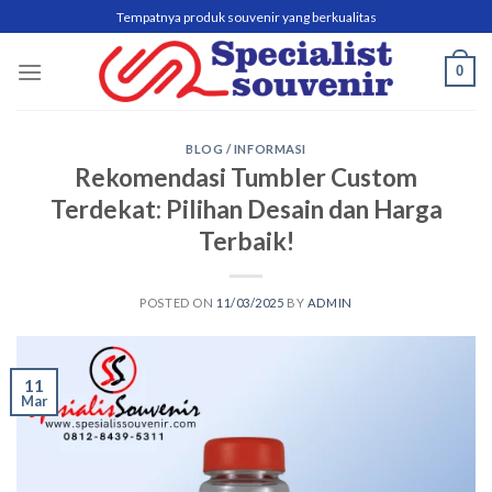
Skip
Tempatnya produk souvenir yang berkualitas
to
content
0
BLOG / INFORMASI
Rekomendasi Tumbler Custom
Terdekat: Pilihan Desain dan Harga
Terbaik!
POSTED ON
11/03/2025
BY
ADMIN
11
Mar