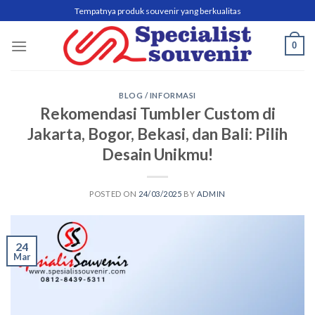
Skip
Tempatnya produk souvenir yang berkualitas
to
content
0
BLOG / INFORMASI
Rekomendasi Tumbler Custom di
Jakarta, Bogor, Bekasi, dan Bali: Pilih
Desain Unikmu!
POSTED ON
24/03/2025
BY
ADMIN
24
Mar