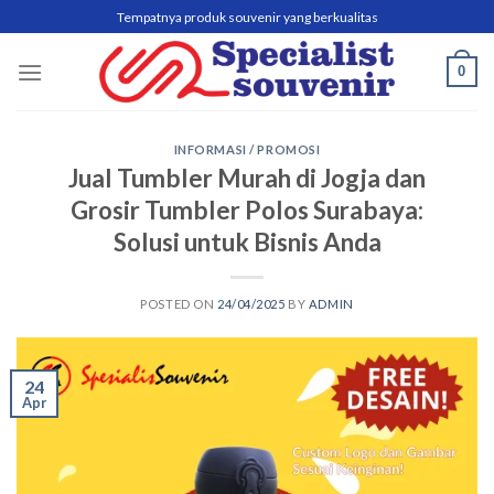
Skip
Tempatnya produk souvenir yang berkualitas
to
content
0
INFORMASI / PROMOSI
Jual Tumbler Murah di Jogja dan
Grosir Tumbler Polos Surabaya:
Solusi untuk Bisnis Anda
POSTED ON
24/04/2025
BY
ADMIN
24
Apr