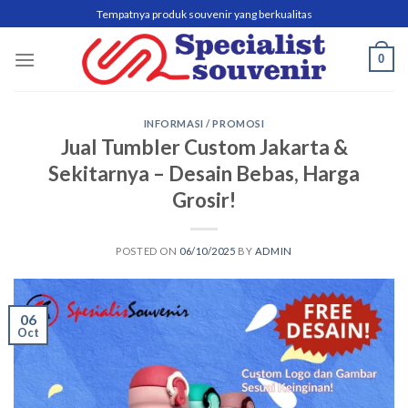
Skip
Tempatnya produk souvenir yang berkualitas
to
content
0
INFORMASI / PROMOSI
Jual Tumbler Custom Jakarta &
Sekitarnya – Desain Bebas, Harga
Grosir!
POSTED ON
06/10/2025
BY
ADMIN
06
Oct