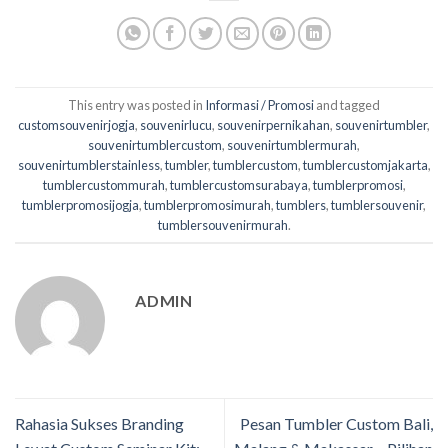
This entry was posted in
Informasi / Promosi
and tagged
customsouvenirjogja
,
souvenirlucu
,
souvenirpernikahan
,
souvenirtumbler
,
souvenirtumblercustom
,
souvenirtumblermurah
,
souvenirtumblerstainless
,
tumbler
,
tumblercustom
,
tumblercustomjakarta
,
tumblercustommurah
,
tumblercustomsurabaya
,
tumblerpromosi
,
tumblerpromosijogja
,
tumblerpromosimurah
,
tumblers
,
tumblersouvenir
,
tumblersouvenirmurah
.
ADMIN
Rahasia Sukses Branding
Pesan Tumbler Custom Bali,