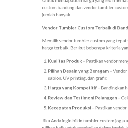
Untuk mendapatkan harga yang lebih hemat
custom bandung dan vendor tumbler custom
jumlah banyak.
Vendor Tumbler Custom Terbaik di Band
Memilih vendor tumbler custom yang tepat
harga terbaik. Berikut beberapa kriteria y
Kualitas Produk
– Pastikan vendor meny
Pilihan Desain yang Beragam
– Vendor
sablon, UV printing, dan grafir.
Harga yang Kompetitif
– Bandingkan h
Review dan Testimoni Pelanggan
– Cek
Kecepatan Produksi
– Pastikan vendor 
Jika Anda ingin bikin tumbler custom jogj
pilihan baik untuk pembelian dalam jumlah k