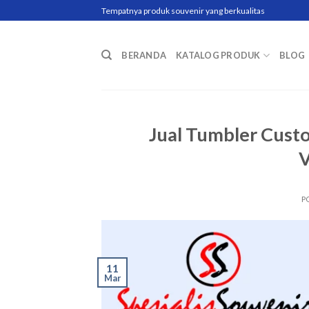
Skip
Tempatnya produk souvenir yang berkualitas
to
content
BERANDA
KATALOG PRODUK
BLOG
Jual Tumbler Cust
V
P
11
Mar