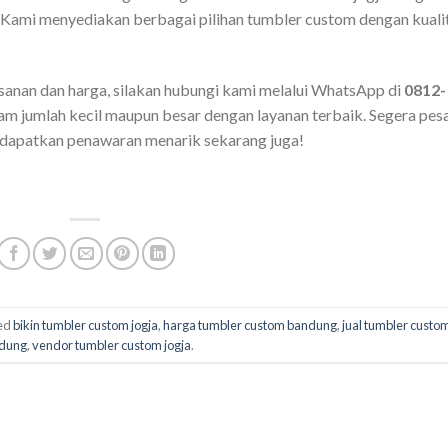
. Kami menyediakan berbagai pilihan tumbler custom dengan kuali
sanan dan harga, silakan hubungi kami melalui WhatsApp di
0812-
lam jumlah kecil maupun besar dengan layanan terbaik. Segera pes
 dapatkan penawaran menarik sekarang juga!
ed
bikin tumbler custom jogja
,
harga tumbler custom bandung
,
jual tumbler custo
dung
,
vendor tumbler custom jogja
.