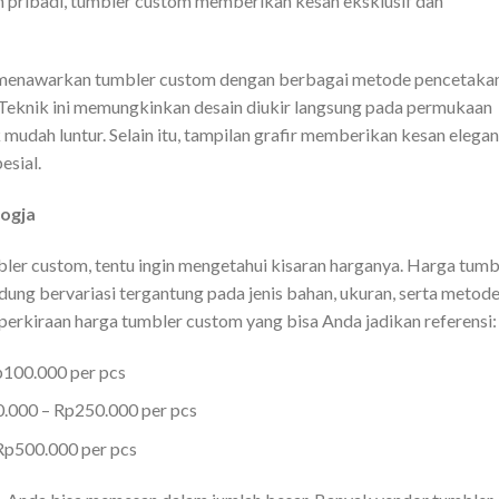
n pribadi, tumbler custom memberikan kesan eksklusif dan
 menawarkan tumbler custom dengan berbagai metode pencetakan
. Teknik ini memungkinkan desain diukir langsung pada permukaan
 mudah luntur. Selain itu, tampilan grafir memberikan kesan elegan
esial.
ogja
ler custom, tentu ingin mengetahui kisaran harganya. Harga tumb
ung bervariasi tergantung pada jenis bahan, ukuran, serta metod
perkiraan harga tumbler custom yang bisa Anda jadikan referensi:
p100.000 per pcs
0.000 – Rp250.000 per pcs
Rp500.000 per pcs