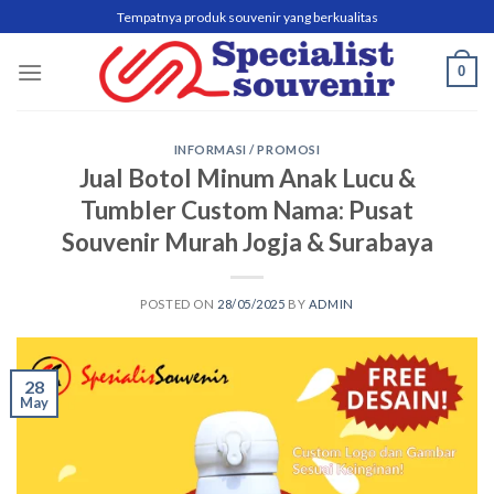
Skip
Tempatnya produk souvenir yang berkualitas
to
content
0
INFORMASI / PROMOSI
Jual Botol Minum Anak Lucu &
Tumbler Custom Nama: Pusat
Souvenir Murah Jogja & Surabaya
POSTED ON
28/05/2025
BY
ADMIN
28
May