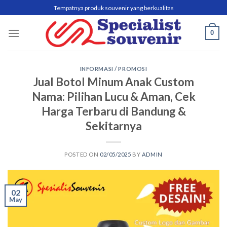
Skip
Tempatnya produk souvenir yang berkualitas
to
content
0
INFORMASI / PROMOSI
Jual Botol Minum Anak Custom
Nama: Pilihan Lucu & Aman, Cek
Harga Terbaru di Bandung &
Sekitarnya
POSTED ON
02/05/2025
BY
ADMIN
02
May