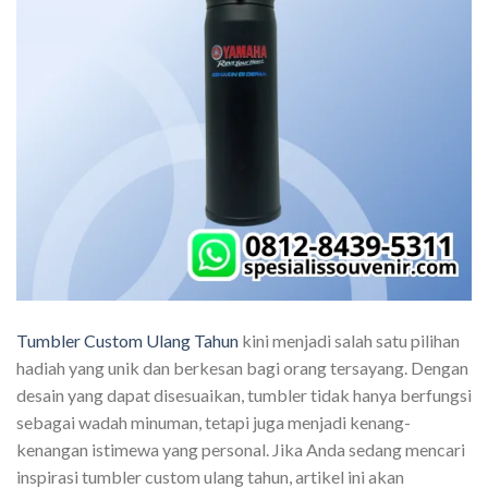
Tumbler Custom Ulang Tahun
kini menjadi salah satu pilihan
hadiah yang unik dan berkesan bagi orang tersayang. Dengan
desain yang dapat disesuaikan, tumbler tidak hanya berfungsi
sebagai wadah minuman, tetapi juga menjadi kenang-
kenangan istimewa yang personal. Jika Anda sedang mencari
inspirasi tumbler custom ulang tahun, artikel ini akan