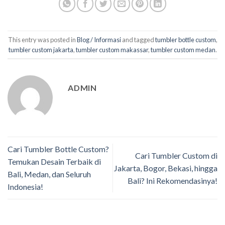
This entry was posted in
Blog / Informasi
and tagged
tumbler bottle custom
,
tumbler custom jakarta
,
tumbler custom makassar
,
tumbler custom medan
.
ADMIN
Cari Tumbler Bottle Custom?
Cari Tumbler Custom di
Temukan Desain Terbaik di
Jakarta, Bogor, Bekasi, hingga
Bali, Medan, dan Seluruh
Bali? Ini Rekomendasinya!
Indonesia!