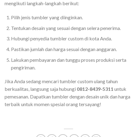
mengikuti langkah-langkah berikut:
Pilih jenis tumbler yang diinginkan.
Tentukan desain yang sesuai dengan selera penerima.
Hubungi penyedia tumbler custom di kota Anda.
Pastikan jumlah dan harga sesuai dengan anggaran.
Lakukan pembayaran dan tunggu proses produksi serta
pengiriman.
Jika Anda sedang mencari tumbler custom ulang tahun
berkualitas, langsung saja hubungi
0812-8439-5311
untuk
pemesanan. Dapatkan tumbler dengan desain unik dan harga
terbaik untuk momen spesial orang tersayang!