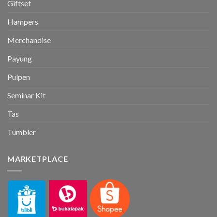
Giftset
Hampers
Merchandise
Payung
Pulpen
Seminar Kit
Tas
Tumbler
MARKETPLACE