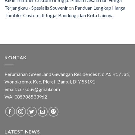
Bikin Tumbler Custom di Jogja: Pilihan Desain dan Harga
Terjangkau - Spesialis Souvenir
on
Panduan Lengkap Harga
Tumbler Custom di Jogja, Bandung, dan Kota Lainnya
KONTAK
Perumahan GreenLand Giwangan Residences No A5 Rt.7 Jati,
Wonokromo, Kec. Pleret, Bantul, DIY 55191
email: cussouv@gmail.com
WA:
085786533962
LATEST NEWS