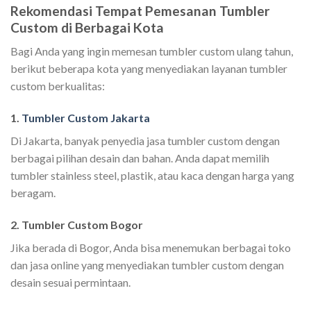
Rekomendasi Tempat Pemesanan Tumbler
Custom di Berbagai Kota
Bagi Anda yang ingin memesan tumbler custom ulang tahun,
berikut beberapa kota yang menyediakan layanan tumbler
custom berkualitas:
1.
Tumbler Custom Jakarta
Di Jakarta, banyak penyedia jasa tumbler custom dengan
berbagai pilihan desain dan bahan. Anda dapat memilih
tumbler stainless steel, plastik, atau kaca dengan harga yang
beragam.
2. Tumbler Custom Bogor
Jika berada di Bogor, Anda bisa menemukan berbagai toko
dan jasa online yang menyediakan tumbler custom dengan
desain sesuai permintaan.