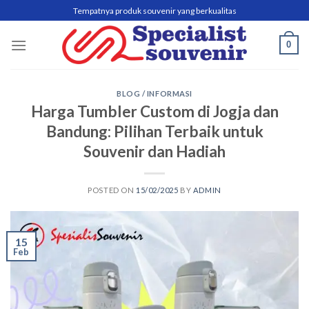
Skip
Tempatnya produk souvenir yang berkualitas
to
content
0
BLOG / INFORMASI
Harga Tumbler Custom di Jogja dan
Bandung: Pilihan Terbaik untuk
Souvenir dan Hadiah
POSTED ON
15/02/2025
BY
ADMIN
15
Feb