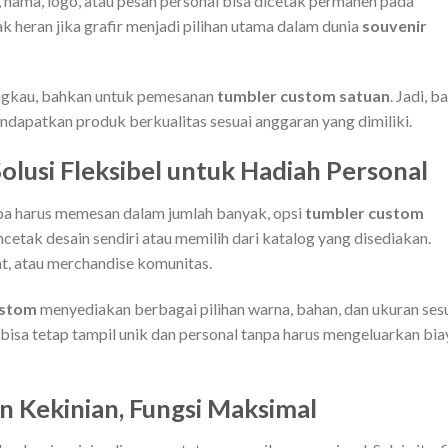
, nama, logo, atau pesan personal bisa dicetak permanen pada
k heran jika grafir menjadi pilihan utama dalam dunia
souvenir
rjangkau, bahkan untuk pemesanan
tumbler custom satuan
. Jadi, b
ndapatkan produk berkualitas sesuai anggaran yang dimiliki.
lusi Fleksibel untuk Hadiah Personal
npa harus memesan dalam jumlah banyak, opsi
tumbler custom
cetak desain sendiri atau memilih dari katalog yang disediakan.
t, atau merchandise komunitas.
ustom
menyediakan berbagai pilihan warna, bahan, dan ukuran ses
isa tetap tampil unik dan personal tanpa harus mengeluarkan bia
n Kekinian, Fungsi Maksimal