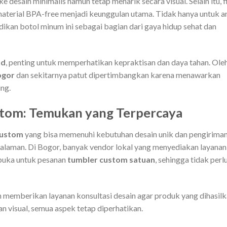
e desain minimalis namun tetap menarik secara visual. Selain itu, f
 material BPA-free menjadi keunggulan utama. Tidak hanya untuk a
ikan botol minum ini sebagai bagian dari gaya hidup sehat dan
nd
, penting untuk memperhatikan kepraktisan dan daya tahan. Ole
ogor
dan sekitarnya patut dipertimbangkan karena menawarkan
ing.
stom: Temukan yang Terpercaya
custom
yang bisa memenuhi kebutuhan desain unik dan pengirima
galaman. Di Bogor, banyak vendor lokal yang menyediakan layanan
rbuka untuk pesanan
tumbler custom satuan
, sehingga tidak perl
an memberikan layanan konsultasi desain agar produk yang dihasil
 dan visual, semua aspek tetap diperhatikan.