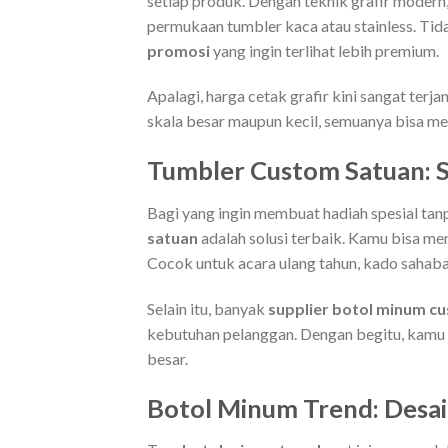
setiap produk. Dengan teknik grafir modern
permukaan tumbler kaca atau stainless. Tida
promosi
yang ingin terlihat lebih premium.
Apalagi, harga cetak grafir kini sangat te
skala besar maupun kecil, semuanya bisa me
Tumbler Custom Satuan: So
Bagi yang ingin membuat hadiah spesial ta
satuan
adalah solusi terbaik. Kamu bisa men
Cocok untuk acara ulang tahun, kado sahaba
Selain itu, banyak
supplier botol minum c
kebutuhan pelanggan. Dengan begitu, kamu b
besar.
Botol Minum Trend: Desai