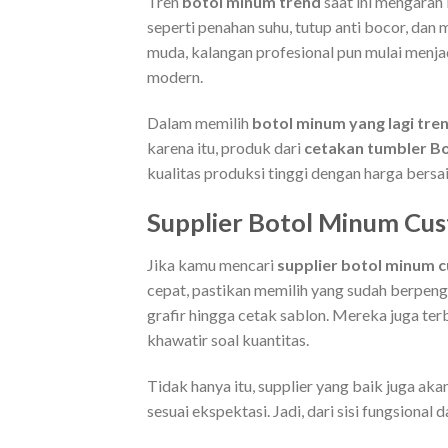
Tren
botol minum trend
saat ini mengarah k
seperti penahan suhu, tutup anti bocor, dan
muda, kalangan profesional pun mulai menjad
modern.
Dalam memilih
botol minum yang lagi tre
karena itu, produk dari
cetakan tumbler B
kualitas produksi tinggi dengan harga bersa
Supplier Botol Minum Cu
Jika kamu mencari
supplier botol minum 
cepat, pastikan memilih yang sudah berpen
grafir hingga cetak sablon. Mereka juga te
khawatir soal kuantitas.
Tidak hanya itu, supplier yang baik juga ak
sesuai ekspektasi. Jadi, dari sisi fungsional