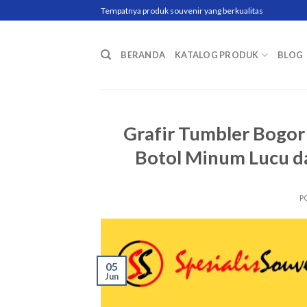
Skip
Tempatnya produk souvenir yang berkualitas
to
content
BERANDA
KATALOG PRODUK
BLOG
Grafir Tumbler Bogor
Botol Minum Lucu d
P
05
Jun