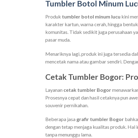
Tumbler Botol Minum Luc
Produk
tumbler botol minum lucu
kini men
karakter kartun, warna cerah, hingga bentuk 
komunitas. Tidak sedikit juga perusahaan y
pasar muda.
Menariknya lagi, produk ini juga tersedia d
mencetak nama atau gambar sendiri. Dengan b
Cetak Tumbler Bogor: Pro
Layanan
cetak tumbler Bogor
menawarkan b
Prosesnya cepat dan hasil cetaknya pun aw
souvenir pernikahan.
Beberapa jasa
grafir tumbler Bogor
bahkan
dengan tetap menjaga kualitas produk. Hal i
tanpa menunggu lama.