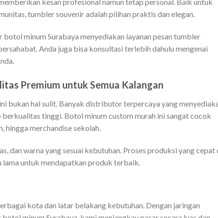
emberikan kesan profesional namun tetap personal. Baik untuk
unitas, tumbler souvenir adalah pilihan praktis dan elegan.
or botol minum Surabaya menyediakan layanan pesan tumbler
bersahabat. Anda juga bisa konsultasi terlebih dahulu mengenai
Anda.
litas Premium untuk Semua Kalangan
 bukan hal sulit. Banyak distributor terpercaya yang menyediak
berkualitas tinggi. Botol minum custom murah ini sangat cocok
, hingga merchandise sekolah.
as, dan warna yang sesuai kebutuhan. Proses produksi yang cepat
u lama untuk mendapatkan produk terbaik.
berbagai kota dan latar belakang kebutuhan. Dengan jaringan
r botol minum Surabaya, kami menjangkau pasar secara luas dan