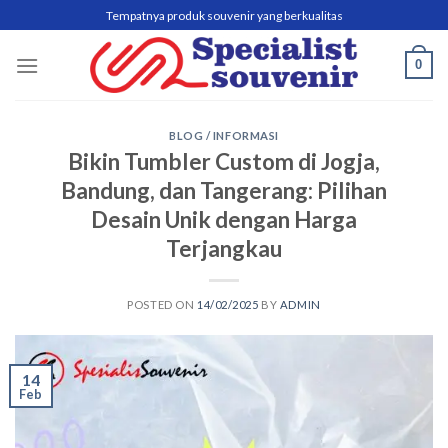
Skip
Tempatnya produk souvenir yang berkualitas
to
content
0
BLOG / INFORMASI
Bikin Tumbler Custom di Jogja,
Bandung, dan Tangerang: Pilihan
Desain Unik dengan Harga
Terjangkau
POSTED ON
14/02/2025
BY
ADMIN
14
Feb