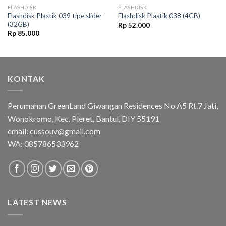
FLASHDISK
FLASHDISK
Flashdisk Plastik 039 tipe slider
Flashdisk Plastik 038 (4GB)
(32GB)
Rp
52.000
Rp
85.000
KONTAK
Perumahan GreenLand Giwangan Residences No A5 Rt.7 Jati,
Wonokromo, Kec. Pleret, Bantul, DIY 55191
email: cussouv@gmail.com
WA:
085786533962
LATEST NEWS