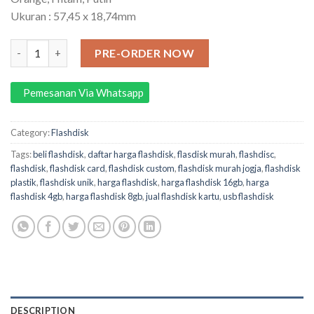
Ukuran : 57,45 x 18,74mm
Flashdisk Plastik 002 (8GB) quantity
PRE-ORDER NOW
Pemesanan Via Whatsapp
Category:
Flashdisk
Tags:
beli flashdisk
,
daftar harga flashdisk
,
flasdisk murah
,
flashdisc
,
flashdisk
,
flashdisk card
,
flashdisk custom
,
flashdisk murah jogja
,
flashdisk
plastik
,
flashdisk unik
,
harga flashdisk
,
harga flashdisk 16gb
,
harga
flashdisk 4gb
,
harga flashdisk 8gb
,
jual flashdisk kartu
,
usb flashdisk
DESCRIPTION