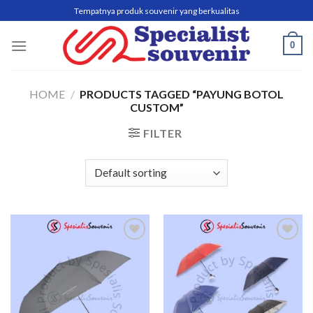
Skip
Tempatnya produk souvenir yang berkualitas
to
content
0
HOME
/
PRODUCTS TAGGED “PAYUNG BOTOL
CUSTOM”
FILTER
Add to
Add to
wishlist
wishlist