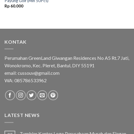
Payung Golf (Min 50Pcs)
Rp
60.000
KONTAK
Perumahan GreenLand Giwangan Residences No A5 Rt.7 Jati,
Wonokromo, Kec. Pleret, Bantul, DIY 55191
email: cussouv@gmail.com
WA:
085786533962
LATEST NEWS
Tumbler Kantor Logo Perusahaan Murah dan Elegan