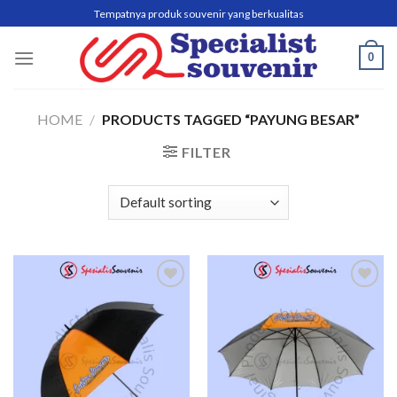
Skip
Tempatnya produk souvenir yang berkualitas
to
content
0
HOME
/
PRODUCTS TAGGED “PAYUNG BESAR”
FILTER
Add to
Add to
wishlist
wishlist