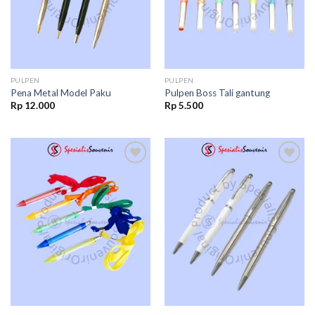
PULPEN
PULPEN
Pena Metal Model Paku
Pulpen Boss Tali gantung
Rp
12.000
Rp
5.500
Add to
Add to
wishlist
wishlist