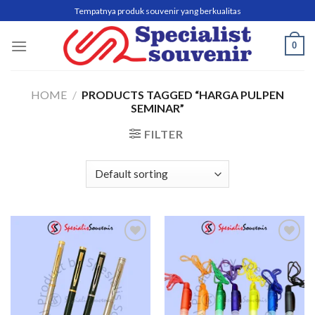
Skip
Tempatnya produk souvenir yang berkualitas
to
content
0
HOME
/
PRODUCTS TAGGED “HARGA PULPEN
SEMINAR”
FILTER
Add to
Add to
wishlist
wishlist